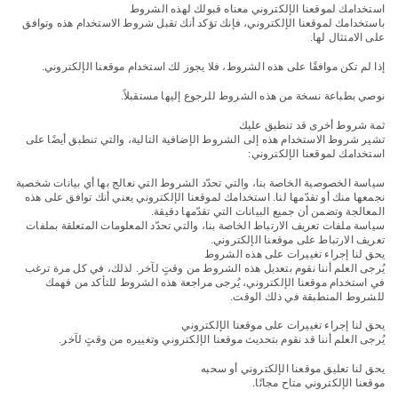
استخدامك لموقعنا الإلكتروني معناه قبولك لهذه الشروط
باستخدامك لموقعنا الإلكتروني، فإنك تؤكد أنك تقبل شروط الاستخدام هذه وتوافق
على الامتثال لها.
إذا لم تكن موافقًا على هذه الشروط، فلا يجوز لك استخدام موقعنا الإلكتروني.
نوصي بطباعة نسخة من هذه الشروط للرجوع إليها مستقبلاً.
ثمة شروط أخرى قد تنطبق عليك
تشير شروط الاستخدام هذه إلى الشروط الإضافية التالية، والتي تنطبق أيضًا على
استخدامك لموقعنا الإلكتروني:
سياسة الخصوصية الخاصة بنا، والتي تحدّد الشروط التي نعالج بها أي بيانات شخصية
نجمعها منك أو تقدّمها لنا. استخدامك لموقعنا الإلكتروني يعني أنك توافق على هذه
المعالجة وتضمن أن جميع البيانات التي تقدّمها دقيقة.
سياسة ملفات تعريف الارتباط الخاصة بنا، والتي تحدّد المعلومات المتعلقة بملفات
تعريف الارتباط على موقعنا الإلكتروني.
يحق لنا إجراء تغييرات على هذه الشروط
يُرجى العلم أننا نقوم بتعديل هذه الشروط من وقتٍ لآخر. لذلك، في كل مرة ترغب
في استخدام موقعنا الإلكتروني، يُرجى مراجعة هذه الشروط للتأكد من فهمك
للشروط المنطبقة في ذلك الوقت.
يحق لنا إجراء تغييرات على موقعنا الإلكتروني
يُرجى العلم أننا قد نقوم بتحديث موقعنا الإلكتروني وتغييره من وقتٍ لآخر.
يحق لنا تعليق موقعنا الإلكتروني أو سحبه
موقعنا الإلكتروني متاح مجانًا.