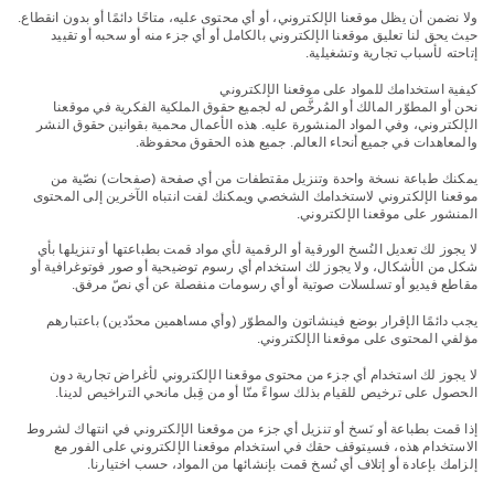
ولا نضمن أن يظل موقعنا الإلكتروني، أو أي محتوى عليه، متاحًا دائمًا أو بدون انقطاع.
حيث يحق لنا تعليق موقعنا الإلكتروني بالكامل أو أي جزء منه أو سحبه أو تقييد
إتاحته لأسباب تجارية وتشغيلية.
كيفية استخدامك للمواد على موقعنا الإلكتروني
نحن أو المطوّر المالك أو المُرخَّص له لجميع حقوق الملكية الفكرية في موقعنا
الإلكتروني، وفي المواد المنشورة عليه. هذه الأعمال محمية بقوانين حقوق النشر
والمعاهدات في جميع أنحاء العالم. جميع هذه الحقوق محفوظة.
يمكنك طباعة نسخة واحدة وتنزيل مقتطفات من أي صفحة (صفحات) نصّية من
موقعنا الإلكتروني لاستخدامك الشخصي ويمكنك لفت انتباه الآخرين إلى المحتوى
المنشور على موقعنا الإلكتروني.
لا يجوز لك تعديل النُسخ الورقية أو الرقمية لأي مواد قمت بطباعتها أو تنزيلها بأي
شكل من الأشكال، ولا يجوز لك استخدام أي رسوم توضيحية أو صور فوتوغرافية أو
مقاطع فيديو أو تسلسلات صوتية أو أي رسومات منفصلة عن أي نصّ مرفق.
يجب دائمًا الإقرار بوضع فينشاتون والمطوّر (وأي مساهمين محدّدين) باعتبارهم
مؤلفي المحتوى على موقعنا الإلكتروني.
لا يجوز لك استخدام أي جزء من محتوى موقعنا الإلكتروني لأغراض تجارية دون
الحصول على ترخيص للقيام بذلك سواءً منّا أو من قِبل مانحي التراخيص لدينا.
إذا قمت بطباعة أو نَسخ أو تنزيل أي جزء من موقعنا الإلكتروني في انتهاك لشروط
الاستخدام هذه، فسيتوقف حقك في استخدام موقعنا الإلكتروني على الفور مع
إلزامك بإعادة أو إتلاف أي نُسخ قمت بإنشائها من المواد، حسب اختيارنا.