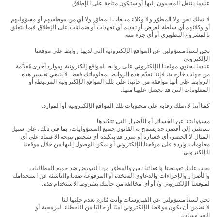
عندما ينتقل المقيمون إليها أو ستكون متاحة على الإطلاق.
LIFE ENHANCING
لا نملك نحن ولا المطوّر ولا وكلاء مبيعات المطوّر ولا أي من موظفيهم أو مسؤوليهم
أو وكلائهم أي سلطة لعرض أو تقديم أي تعهدات أو ضمانات على الإطلاق فيما يتعلق
ذا نيو كوينزواي
بالمشروع التطويري أو أي جزء منه.
الاتصال
نحن لسنا مسؤولين عن المواقع الإلكترونية التي لديها روابط على موقعنا
الإلكتروني
عندما يحتوي موقعنا الإلكتروني على روابط لمواقع إلكترونية وموارد أخرى مُقدَّمة
من جهات خارجية، فإننا نقدّم هذه الروابط لمعلوماتك فقط. لا ينبغي تفسير هذه
الروابط على أنها موافقة من جانبنا على تلك المواقع الإلكترونية المرتبطة أو
المعلومات التي قد تحصل عليها منها.
كما أننا لا نملك رقابة على محتويات تلك المواقع الإلكترونية أو الموارد.
مسؤوليتنا عن الخسائر أو الأضرار التي تتكبدها
نستثني إلى أقصى حد يسمح به القانون جميع المسؤوليات، بما في ذلك، على سبيل
المثال لا الحصر، أي خسارة أو ضرر قد يتكبده أي شخص نتيجة الاعتماد على أي
معلومات واردة على موقعنا الإلكتروني أو يمكن الوصول إليها من خلال موقعنا
الإلكتروني.
يجب عليك تعويضنا وإعفائنا نحن والمطوّر من التعويض ضد جميع المطالبات
والأضرار والإجراءات والدعاوى المتخذة أو المرفوعة ضدنا والناشئة عن استخدامك
لموقعنا الإلكتروني و/ أو أي مخالفة من جانبك بشروط الاستخدام هذه.
نحن لسنا مسؤولين عن الفيروسات وأنت مُلزم بعدم جلبها لنا
لا نضمن أن يكون موقعنا الإلكتروني آمنًا أو خاليًا من الأخطاء البرمجية أو
الفيروسات.