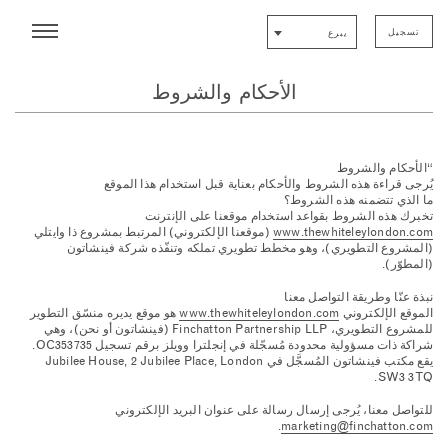
تسجيل
يبرع
الأحكام والشروط
“الأحكام والشروط
يُرجى قراءة هذه الشروط والأحكام بعناية قبل استخدام هذا الموقع
ما الذي تتضمنه هذه الشروط؟
تخبرك هذه الشروط بقواعد استخدام موقعنا على الإنترنت
www.thewhiteleylondon.com
(موقعنا الإلكتروني) المرتبط بمشروع ذا وايتلي
(المشروع التطويري)، وهو مخطط تطويري تملكه وتنفّذه شركة فينشاتون
(المطوّر).
نبذة عنّا وطريقة التواصل معنا
الموقع الإلكتروني
www.thewhiteleylondon.com
هو موقع يديره منسّق التطوير
للمشروع التطويري، Finchatton Partnership LLP (فينشاتون أو نحن)، وهي
شراكة ذات مسؤولية محدودة مُسجّلة في إنجلترا وويلز برقم تسجيل OC353735.
يقع مكتب فينشاتون المُسجَّل في Jubilee House, 2 Jubilee Place, London
SW3 3TQ.
للتواصل معنا، يُرجى إرسال رسالة على عنوان البريد الإلكتروني
.
marketing@finchatton.com