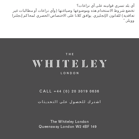
أي بلد تسري قوانينه على أي نزاعات؟
تخضع شروط الاستخدام هذه وموضوعها وصياغتها (وأي نزاعات أو مطالبات غير
تعاقدية) للقانون الإنجليزي. يوافق كلانا على الاختصاص الحصري لمحاكم إنجلترا
وويلز.”
CALL +44 (0) 20 3019 0636
اشترك للحصول على التحديثات
The Whiteley London
London W2 4BF
149 Queensway