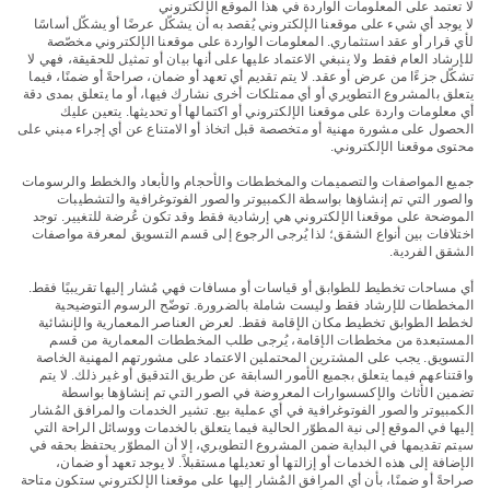
لا تعتمد على المعلومات الواردة في هذا الموقع الإلكتروني
لا يوجد أي شيء على موقعنا الإلكتروني يُقصد به أن يشكّل عرضًا أو يشكّل أساسًا
لأي قرار أو عقد استثماري. المعلومات الواردة على موقعنا الإلكتروني مخصّصة
للإرشاد العام فقط ولا ينبغي الاعتماد عليها على أنها بيان أو تمثيل للحقيقة، فهي لا
تشكّل جزءًا من عرض أو عقد. لا يتم تقديم أي تعهد أو ضمان، صراحةً أو ضمنًا، فيما
يتعلق بالمشروع التطويري أو أي ممتلكات أخرى نشارك فيها، أو ما يتعلق بمدى دقة
أي معلومات واردة على موقعنا الإلكتروني أو اكتمالها أو تحديثها. يتعين عليك
الحصول على مشورة مهنية أو متخصصة قبل اتخاذ أو الامتناع عن أي إجراء مبني على
محتوى موقعنا الإلكتروني.
جميع المواصفات والتصميمات والمخططات والأحجام والأبعاد والخطط والرسومات
والصور التي تم إنشاؤها بواسطة الكمبيوتر والصور الفوتوغرافية والتشطيبات
التاريخ
الموضحة على موقعنا الإلكتروني هي إرشادية فقط وقد تكون عُرضة للتغيير. توجد
اختلافات بين أنواع الشقق؛ لذا يُرجى الرجوع إلى قسم التسويق لمعرفة مواصفات
المساكن
الشقق الفردية.
أي مساحات تخطيط للطوابق أو قياسات أو مسافات فهي مُشار إليها تقريبيًا فقط.
THE DESIGNER
المخططات للإرشاد فقط وليست شاملة بالضرورة. توضّح الرسوم التوضيحية
لخطط الطوابق تخطيط مكان الإقامة فقط. لعرض العناصر المعمارية والإنشائية
COLLECTION
المستبعدة من مخططات الإقامة، يُرجى طلب المخططات المعمارية من قسم
التسويق. يجب على المشترين المحتملين الاعتماد على مشورتهم المهنية الخاصة
AMENITIES
واقتناعهم فيما يتعلق بجميع الأمور السابقة عن طريق التدقيق أو غير ذلك. لا يتم
تضمين الأثاث والإكسسوارات المعروضة في الصور التي تم إنشاؤها بواسطة
الكمبيوتر والصور الفوتوغرافية في أي عملية بيع. تشير الخدمات والمرافق المُشار
RETAIL
إليها في الموقع إلى نية المطوّر الحالية فيما يتعلق بالخدمات ووسائل الراحة التي
سيتم تقديمها في البداية ضمن المشروع التطويري، إلا أن المطوّر يحتفظ بحقه في
الإضافة إلى هذه الخدمات أو إزالتها أو تعديلها مستقبلاً. لا يوجد تعهد أو ضمان،
سيكس سينسز
صراحةً أو ضمنًا، بأن أي المرافق المُشار إليها على موقعنا الإلكتروني ستكون متاحة