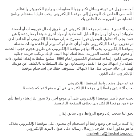
أنت مسؤول عن تهيئة وسائل تكنولوجيا المعلومات وبرامج الكمبيوتر والنظام
الأساسي الخاص بك للوصول إلى موقعنا الإلكتروني. يجب عليك استخدام برنامج
الحماية من الفيروسات الخاص بك.
يجب ألا تسيء استخدام موقعنا الإلكتروني عن طريق إدخال فيروسات أو أحصنة
طروادة أو ديدان أو برامج القنابل المنطقية أو مواد أخرى خبيثة أو ضارة تقنيًا عن
عمد. يجب ألا تحاول الوصول غير المصرح به إلى موقعنا الإلكتروني أو الخادم الذي
تم تخزين موقعنا الإلكتروني عليه أو أي خادم أو كمبيوتر أو قاعدة بيانات متصلة
بموقعنا الإلكتروني. يجب ألا تهاجم موقعنا الإلكتروني عن طريق هجوم حجب الخدمة
أو هجوم حجب الخدمة الموزعة. بمخالفتك لهذا البند، فإنك ترتكب جريمة جنائية
بموجب قانون إساءة استخدام الكمبيوتر لعام 1990. سنُبلغ سلطات إنفاذ القانون ذات
الصلة بأي انتهاك من هذا القبيل وسنتعاون مع تلك السلطات بالكشف عن هويتك
لهم. في حالة حدوث مثل هذا الانتهاك، سيتوقف حقك في استخدام موقعنا
الإلكتروني على الفور.
قواعد حول وضع روابط لموقعنا الإلكتروني
يجب ألا تنشئ رابطًا إلى موقعنا الإلكتروني في أي موقع لا تملكه شخصيًا.
يجب عدم تأطير موقعنا الإلكتروني على أي موقع آخر، ولا يجوز لك إنشاء رابط لأي
جزء من موقعنا الإلكتروني بخلاف الصفحة الرئيسية.
يحق لنا سحب إذن وضع الروابط دون سابق إنذار.
إذا كنت ترغب في وضع رابط أو استخدام أي محتوى على موقعنا الإلكتروني بخلاف
ما هو مذكور أعلاه، فيُرجى إرسال رسالة على عنوان البريد الإلكتروني
.
marketing@finchatton.com