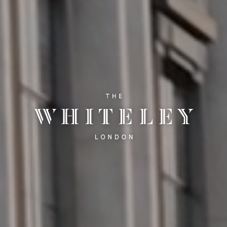
التاريخ
المساكن
THE DESIGNER
COLLECTION
AMENITIES
RETAIL
سيكس سينسز
LIFE ENHANCING
ذا نيو كوينزواي
الاتصال