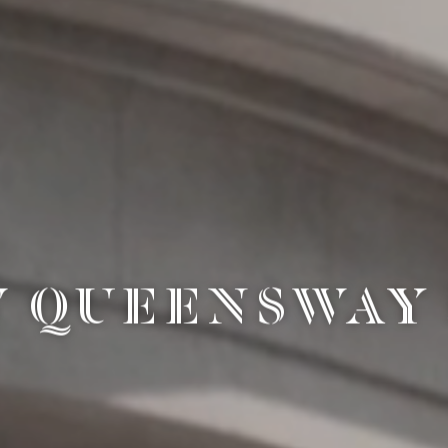
历史
住宅
 DESIGNER COLLEC
AMENITIES
W QUEENSWAY
RETAIL
六善（SIX SENSES）